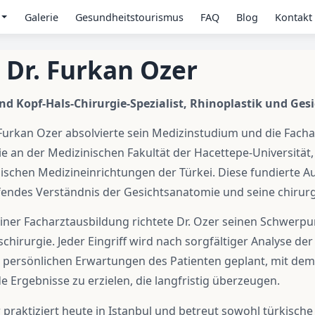
n
Galerie
Gesundheitstourismus
FAQ
Blog
Kontakt
 Dr. Furkan Ozer
d Kopf-Hals-Chirurgie-Spezialist, Rhinoplastik und Ges
 Furkan Ozer absolvierte sein Medizinstudium und die Fach
ie an der Medizinischen Fakultät der Hacettepe-Universität
schen Medizineinrichtungen der Türkei. Diese fundierte Au
ifendes Verständnis der Gesichtsanatomie und seine chirurg
iner Facharztausbildung richtete Dr. Ozer seinen Schwerpun
schirurgie. Jeder Eingriff wird nach sorgfältiger Analyse d
 persönlichen Erwartungen des Patienten geplant, mit dem
e Ergebnisse zu erzielen, die langfristig überzeugen.
r praktiziert heute in Istanbul und betreut sowohl türkische