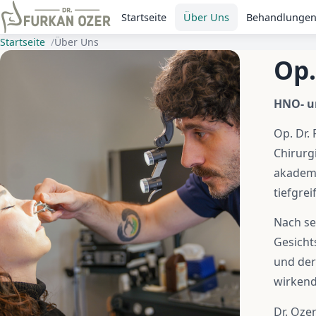
Startseite
Über Uns
Behandlunge
Startseite
Über Uns
Op.
HNO- un
Op. Dr.
Chirurg
akademi
tiefgre
Nach se
Gesicht
und der
wirkend
Dr. Oze