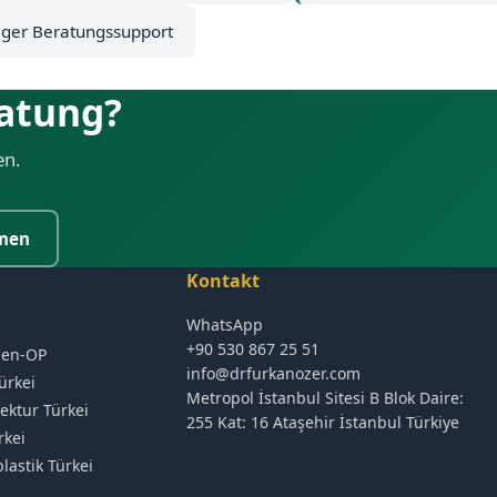
ger Beratungssupport
ratung?
en.
men
Kontakt
WhatsApp
+90 530 867 25 51
sen-OP
info@drfurkanozer.com
ürkei
Metropol İstanbul Sitesi B Blok Daire:
ektur Türkei
255 Kat: 16 Ataşehir İstanbul Türkiye
rkei
astik Türkei