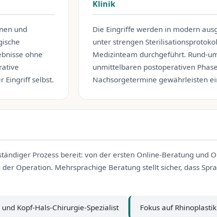
Klinik
onen und
Die Eingriffe werden in modern ausg
gische
unter strengen Sterilisationsprotok
ebnisse ohne
Medizinteam durchgeführt. Rund-um-
rative
unmittelbaren postoperativen Phase 
Eingriff selbst.
Nachsorgetermine gewährleisten e
lständiger Prozess bereit: von der ersten Online-Beratung und 
 der Operation. Mehrsprachige Beratung stellt sicher, dass S
und Kopf-Hals-Chirurgie-Spezialist
Fokus auf Rhinoplastik