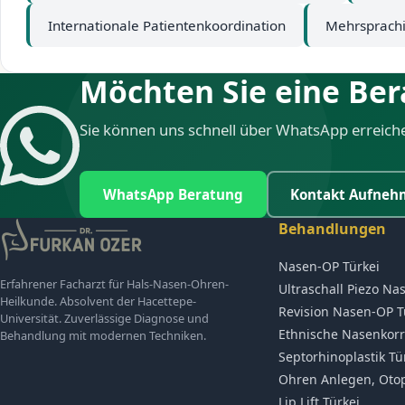
Internationale Patientenkoordination
Mehrsprachi
Möchten Sie eine Be
Sie können uns schnell über WhatsApp erreich
WhatsApp Beratung
Kontakt Aufneh
Behandlungen
Nasen-OP Türkei
Erfahrener Facharzt für Hals-Nasen-Ohren-
Ultraschall Piezo Na
Heilkunde. Absolvent der Hacettepe-
Revision Nasen-OP T
Universität. Zuverlässige Diagnose und
Ethnische Nasenkorr
Behandlung mit modernen Techniken.
Septorhinoplastik Tü
Ohren Anlegen, Otopl
Lip Lift Türkei